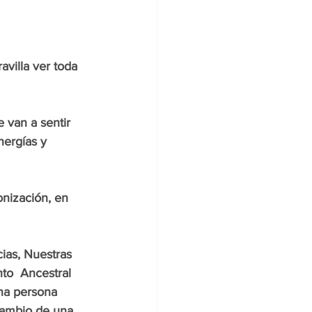
villa ver toda 
 van a sentir 
nergías y 
nización, en 
ias, Nuestras 
to  Ancestral 
na persona 
cambio de una 