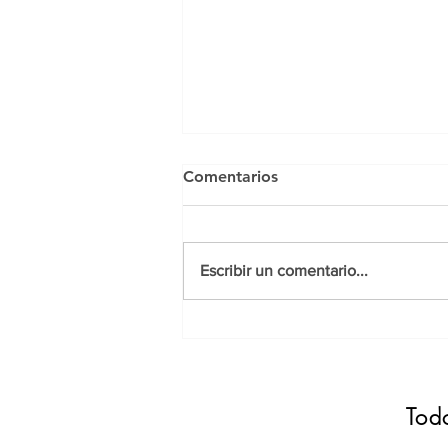
Comentarios
Escribir un comentario...
Luna Llena Agosto 19, 2024
Manifestar y Dejar Ir
Todo