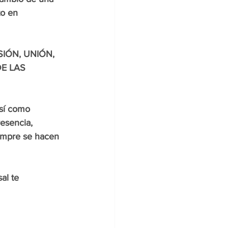
to en 
IÓN, UNIÓN, 
E LAS 
sí como 
esencia, 
empre se hacen 
al te 