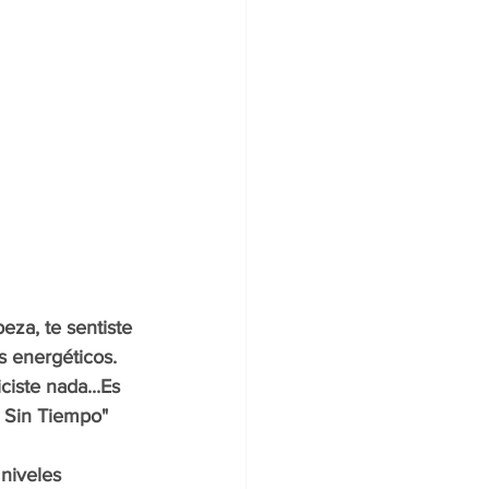
za, te sentiste 
 energéticos.  
ciste nada...Es 
o Sin Tiempo" 
niveles 