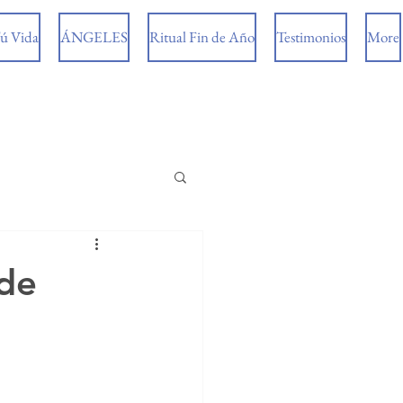
ú Vida
ÁNGELES
Ritual Fin de Año
Testimonios
More
 de