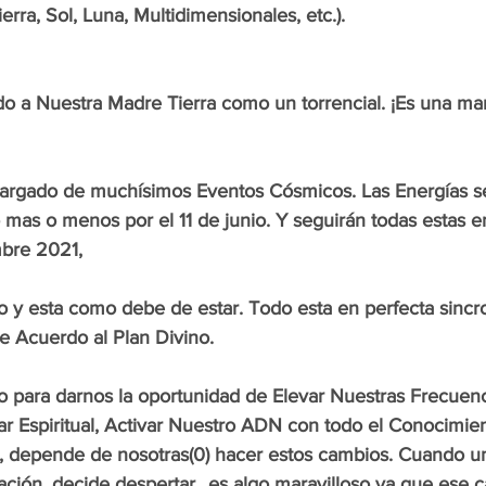
rra, Sol, Luna, Multidimensionales, etc.). 
o a Nuestra Madre Tierra como un torrencial. ¡Es una mara
cargado de muchísimos Eventos Cósmicos. Las Energías se
 mas o menos por el 11 de junio. Y seguirán todas estas e
mbre 2021,
 y esta como debe de estar. Todo esta en perfecta sincro
e Acuerdo al Plan Divino. 
 para darnos la oportunidad de Elevar Nuestras Frecuenc
ar Espiritual, Activar Nuestro ADN con todo el Conocimien
o, depende de nosotras(0) hacer estos cambios. Cuando u
ación, decide despertar...es algo maravilloso ya que ese 