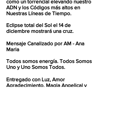
como un torrencial elevando nuestro
ADN y los Códigos más altos en
Nuestras Líneas de Tiempo.
Eclipse total del Sol el 14 de
diciembre mostrará una cruz.
Mensaje Canalizado por AM - Ana
Maria
Todos somos energía. Todos Somos
Uno y Uno Somos Todos.
Entregado con Luz, Amor
Agradecimiento, Magia Angelical y
Magia Universal
Nada es casualidad en ningún plano.
Las casualidades no existen. Si ha
llegado a ti, es por algo. Si crees que
alguien lo necesita, compártelo
mencionando