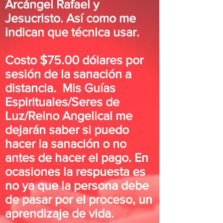
Arcángel Rafael y
Jesucristo. Así como me
indican que técnica usar.
Costo $75.00 dólares por
sesión de la sanación a
distancia. Mis Guías
Espirituales/Seres de
Luz/Reino Angelical me
dejarán saber si puedo
hacer la sanación o no
antes de hacer el pago. En
ocasiones la respuesta es
no ya que la persona debe
de pasar por el proceso, un
aprendizaje de vida.