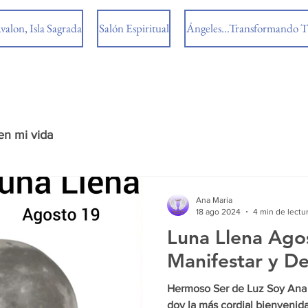
valon, Isla Sagrada
Salón Espiritual
Ángeles...Transformando T
en mi vida
Ana Maria
18 ago 2024
4 min de lectu
Luna Llena Ago
Manifestar y Dej
Hermoso Ser de Luz Soy Ana 
doy la más cordial bienvenid