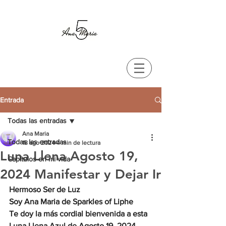
Entrada
Todas las entradas
Ana Maria
Todas las entradas
18 ago 2024
4 min de lectura
Luna Llena Agosto 19,
Capítulos en mi vida
2024 Manifestar y Dejar Ir
Hermoso Ser de Luz
Soy Ana Maria de Sparkles of Liphe
Te doy la más cordial bienvenida a esta 
Luna Llena Azul de Agosto 19, 2024.