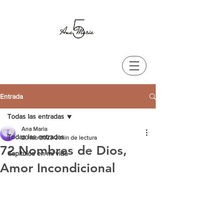
Entrada
Todas las entradas
Ana Maria
Todas las entradas
20 feb 2023
2 min de lectura
72 Nombres de Dios,
Capítulos en mi vida
Amor Incondicional