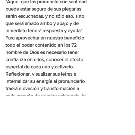
"Aquel que las pronuncie con santidad 
puede estar seguro de sus plegarias 
serán escuchadas, y no sólo eso, sino 
que será amado arribo y abajo y de 
inmediato tendrá respuesta y ayuda"
Para aprovechar en nuestro beneficio 
todo el poder contenido en los 72 
nombre de Dios es necesario tener 
confianza en ellos, conocer el efecto 
especial de cada uno y activarlo. 
Reflexionar, visualizar sus letras e 
internalizar su energía al pronunciarlo 
traerá elevación y transformación a 
cada aspecto de nuestra existencia, lo 
material a los más sublime, en le 
trabajo, emociones y aspiraciones, en le 
amor y el sentido de la vida. Los 
nombres poderosos nos enseñan, 
inspiran y dan fuerza para que nuestras 