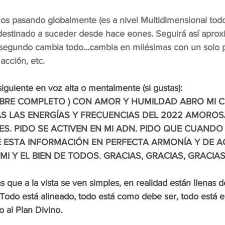
os pasando globalmente (es a nivel Multidimensional todo
destinado a suceder desde hace eones. Seguirá así apro
 segundo cambia todo...cambia en milésimas con un solo
cción, etc.
 siguiente en voz alta o mentalmente (si gustas):
MBRE COMPLETO ) CON AMOR Y HUMILDAD ABRO MI 
AS LAS ENERGÍAS Y FRECUENCIAS DEL 2022 AMOROSA
S. PIDO SE ACTIVEN EN MI ADN. PIDO QUE CUANDO 
DE ESTA INFORMACIÓN EN PERFECTA ARMONÍA Y DE A
MI Y EL BIEN DE TODOS. GRACIAS, GRACIAS, GRACIA
as que a la vista se ven simples, en realidad están llenas
 Todo está alineado, todo está como debe ser, todo está e
 al Plan Divino. 