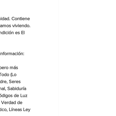
nidad. Contiene 
amos viviendo. 
dición es El 
información:
 pero más 
Todo (Lo 
dre, Seres 
al, Sabiduría 
ódigos de Luz 
a Verdad de 
ico, Líneas Ley 