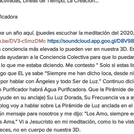
ctivadas, Líneas de Tiempo, La Creación…
ficadora
tiene un año aquí. (puedes escuchar la meditación del 2020, 
utu.be/DV3-cSmzDMc
https://soundcloud.app.goo.gl/D8V98
n conciencia más elevada lo pueden ver en nuestra 3D. E
da ayudaran a la Conciencia Colectiva para que lo puedan
 lo que me estaba diciendo. Me contesto “ Solo si estas li
 algo que EL ya sabe “Siempre me han dicho loca, desde ni
por hablar con Ángeles y todo Ser de Luz.” Continuo di
Purificador habrá Agua Purificadora. Que la Pirámide de
ayude en su anclaje) Su Luz Dorada, Su Frecuencia va a a
blog voy a hablar sobre La Pirámide de Luz anclada en el 
ún mensaje para nosotros y me dijo: “
Los Amo, siempre e
s Ama.” 
Vi a Jesucristo en mi meditación, como lo he vist
eces, no en cuerpo de nuestra 3D.