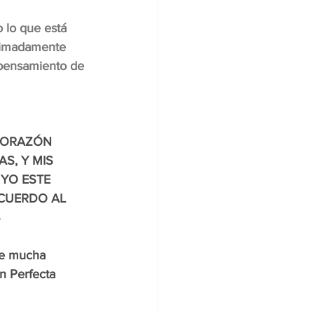
 lo que está 
ximadamente 
 pensamiento de 
CORAZÓN 
S, Y MIS 
YO ESTE 
CUERDO AL 
S
 de mucha 
n Perfecta 