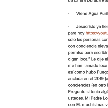
de La Era Dorada Rea
·      Viene Agua Puri
·      Jesucristo ya 
para hoy 
https://yo
solo las personas co
con conciencia eleva
permiso para escribir
digan loca.” Le dije
me han llamado loca 
así como hubo Fuego 
anclada en el 2019 (
conciencias (en otro 
Pregunte si tenía alg
ustedes. Mi Padre Lo
con EL muchísimas v